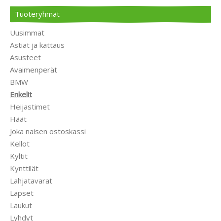
Tuoteryhmät
Uusimmat
Astiat ja kattaus
Asusteet
Avaimenperät
BMW
Enkelit
Heijastimet
Häät
Joka naisen ostoskassi
Kellot
Kyltit
Kynttilät
Lahjatavarat
Lapset
Laukut
Lyhdyt