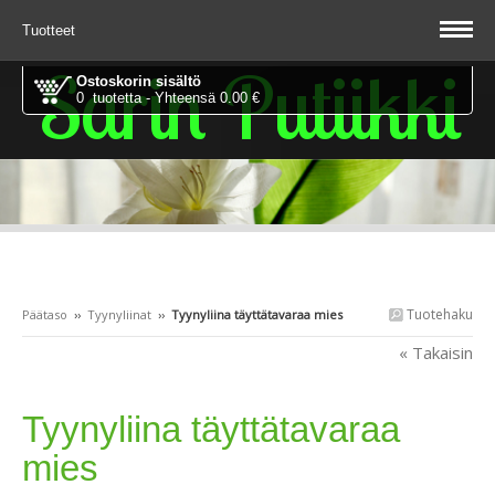
Tuotteet
Sarin Putiikki
Ostoskorin sisältö
0 tuotetta - Yhteensä 0.00 €
Tuotehaku
Päätaso
››
Tyynyliinat
››
Tyynyliina täyttätavaraa mies
« Takaisin
Tyynyliina täyttätavaraa
mies