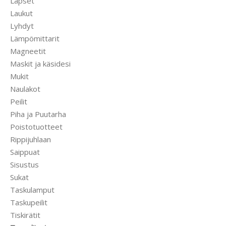
Lapset
Laukut
Lyhdyt
Lämpömittarit
Magneetit
Maskit ja käsidesi
Mukit
Naulakot
Peilit
Piha ja Puutarha
Poistotuotteet
Rippijuhlaan
Saippuat
Sisustus
Sukat
Taskulamput
Taskupeilit
Tiskirätit