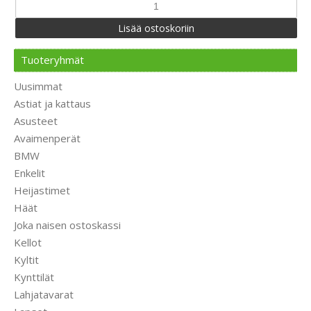
Tuoteryhmät
Uusimmat
Astiat ja kattaus
Asusteet
Avaimenperät
BMW
Enkelit
Heijastimet
Häät
Joka naisen ostoskassi
Kellot
Kyltit
Kynttilät
Lahjatavarat