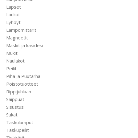
Lapset
Laukut
Lyhdyt
Lämpömittarit
Magneetit
Maskit ja käsidesi
Mukit
Naulakot
Peilit
Piha ja Puutarha
Poistotuotteet
Rippijuhlaan
Saippuat
Sisustus
Sukat
Taskulamput
Taskupeilit
Tiskirätit