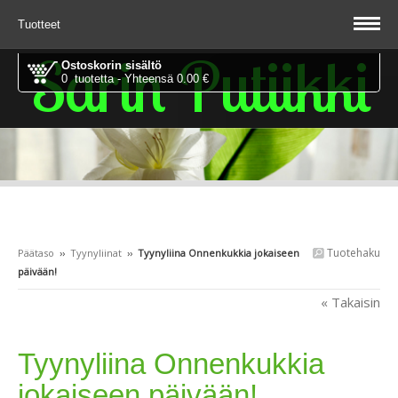
Tuotteet
Sarin Putiikki
Ostoskorin sisältö
0 tuotetta - Yhteensä 0.00 €
Tuotehaku
Päätaso
››
Tyynyliinat
››
Tyynyliina Onnenkukkia jokaiseen
päivään!
« Takaisin
Tyynyliina Onnenkukkia
jokaiseen päivään!