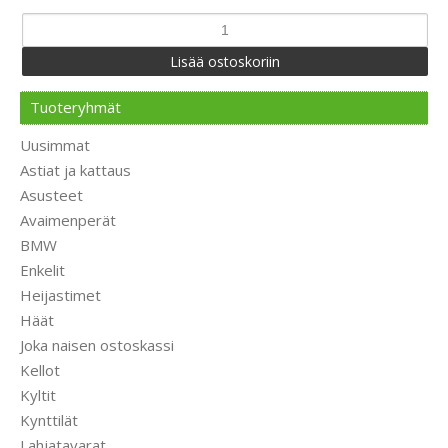
Tuoteryhmät
Uusimmat
Astiat ja kattaus
Asusteet
Avaimenperät
BMW
Enkelit
Heijastimet
Häät
Joka naisen ostoskassi
Kellot
Kyltit
Kynttilät
Lahjatavarat