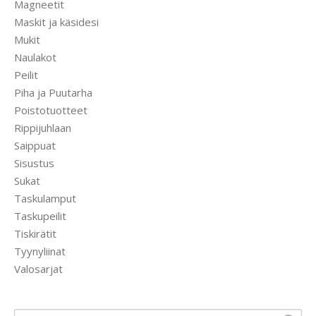
Magneetit
Maskit ja käsidesi
Mukit
Naulakot
Peilit
Piha ja Puutarha
Poistotuotteet
Rippijuhlaan
Saippuat
Sisustus
Sukat
Taskulamput
Taskupeilit
Tiskirätit
Tyynyliinat
Valosarjat