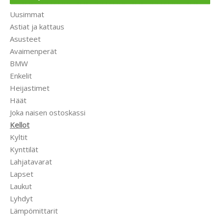
Uusimmat
Astiat ja kattaus
Asusteet
Avaimenperät
BMW
Enkelit
Heijastimet
Häät
Joka naisen ostoskassi
Kellot
Kyltit
Kynttilät
Lahjatavarat
Lapset
Laukut
Lyhdyt
Lämpömittarit