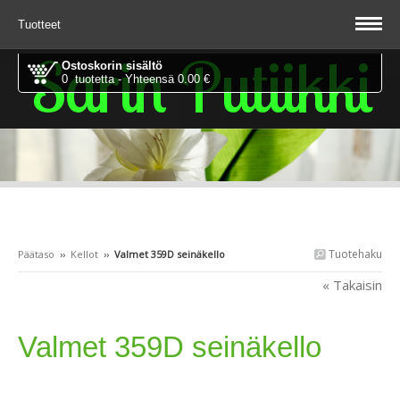
Tuotteet
Sarin Putiikki
Ostoskorin sisältö
0 tuotetta - Yhteensä 0.00 €
Tuotehaku
Päätaso
››
Kellot
››
Valmet 359D seinäkello
« Takaisin
Valmet 359D seinäkello