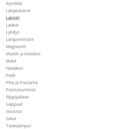
Kynttilät
Lahjatavarat
Lapset
Laukut
Lyhdyt
Lämpömittarit
Magneetit
Maskit ja käsidesi
Mukit
Naulakot
Peilit
Piha ja Puutarha
Poistotuotteet
Rippijuhlaan
Saippuat
Sisustus
Sukat
Taskulamput