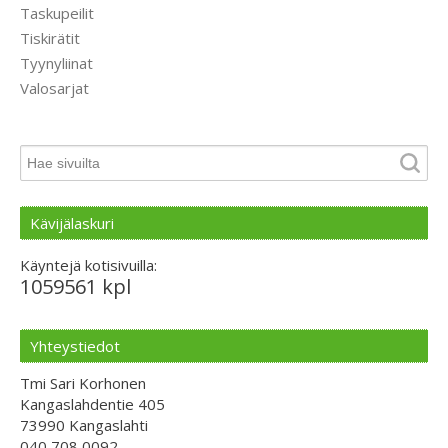
Taskupeilit
Tiskirätit
Tyynyliinat
Valosarjat
Kävijälaskuri
Käyntejä kotisivuilla:
1059561 kpl
Yhteystiedot
Tmi Sari Korhonen
Kangaslahdentie 405
73990 Kangaslahti
040 708 0092