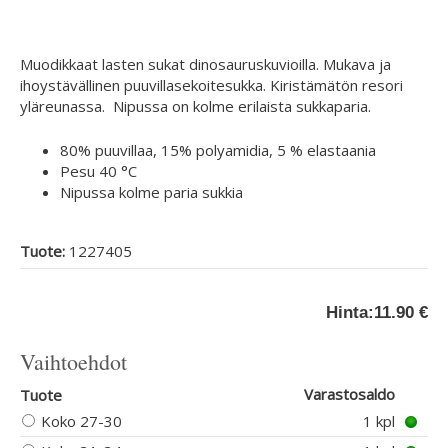
Muodikkaat lasten sukat dinosauruskuvioilla. Mukava ja
ihoystävällinen puuvillasekoitesukka. Kiristämätön resori
yläreunassa. Nipussa on kolme erilaista sukkaparia.
80% puuvillaa, 15% polyamidia, 5 % elastaania
Pesu 40 °C
Nipussa kolme paria sukkia
Tuote:
1227405
Hinta:
11.90 €
Vaihtoehdot
Varastosaldo
Tuote
Koko 27-30
1 kpl