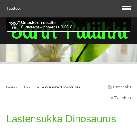
Tuotteet
Sarin Putiikki
Ostoskorin sisältö
0 tuotetta - Yhteensä 0.00 €
Tuotehaku
Päätaso
››
Lapset
››
Lastensukka Dinosaurus
« Takaisin
Lastensukka Dinosaurus