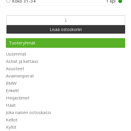
Koko 31-34
1 kpl
Tuoteryhmät
Uusimmat
Astiat ja kattaus
Asusteet
Avaimenperät
BMW
Enkelit
Heijastimet
Häät
Joka naisen ostoskassi
Kellot
Kyltit