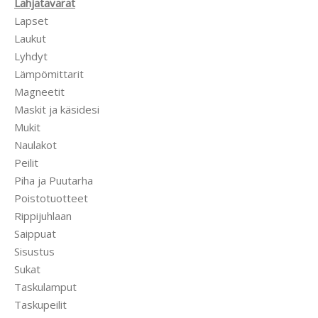
Lahjatavarat
Lapset
Laukut
Lyhdyt
Lämpömittarit
Magneetit
Maskit ja käsidesi
Mukit
Naulakot
Peilit
Piha ja Puutarha
Poistotuotteet
Rippijuhlaan
Saippuat
Sisustus
Sukat
Taskulamput
Taskupeilit