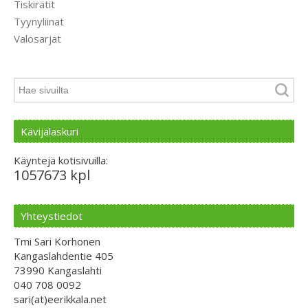
Tiskirätit
Tyynyliinat
Valosarjat
Kävijälaskuri
Käyntejä kotisivuilla:
1057673 kpl
Yhteystiedot
Tmi Sari Korhonen
Kangaslahdentie 405
73990 Kangaslahti
040 708 0092
sari(at)eerikkala.net