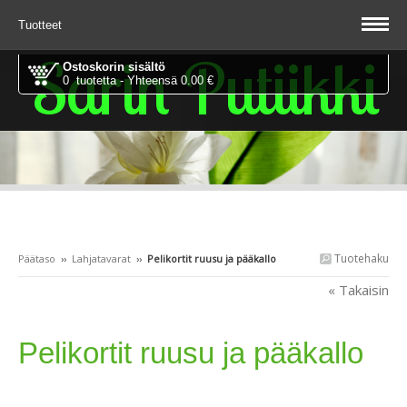
Tuotteet
Sarin Putiikki
Ostoskorin sisältö
0 tuotetta - Yhteensä 0.00 €
Tuotehaku
Päätaso
››
Lahjatavarat
››
Pelikortit ruusu ja pääkallo
« Takaisin
Pelikortit ruusu ja pääkallo