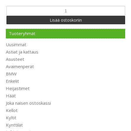
Tuoteryhmät
Uusimmat
Astiat ja kattaus
Asusteet
Avaimenperät
BMW
Enkelit
Heijastimet
Häät
Joka naisen ostoskassi
Kellot
Kyltit
Kynttilät