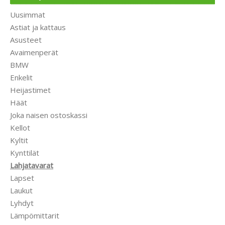
Uusimmat
Astiat ja kattaus
Asusteet
Avaimenperät
BMW
Enkelit
Heijastimet
Häät
Joka naisen ostoskassi
Kellot
Kyltit
Kynttilät
Lahjatavarat
Lapset
Laukut
Lyhdyt
Lämpömittarit