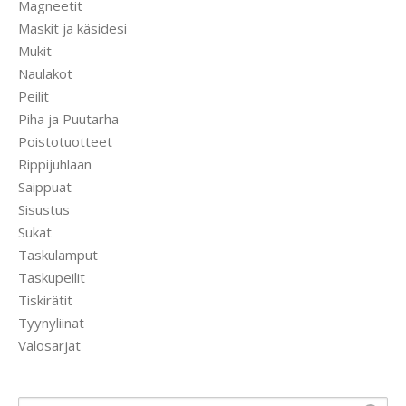
Magneetit
Maskit ja käsidesi
Mukit
Naulakot
Peilit
Piha ja Puutarha
Poistotuotteet
Rippijuhlaan
Saippuat
Sisustus
Sukat
Taskulamput
Taskupeilit
Tiskirätit
Tyynyliinat
Valosarjat