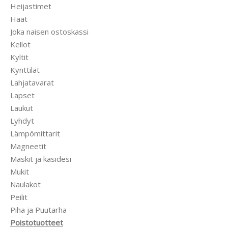
Heijastimet
Häät
Joka naisen ostoskassi
Kellot
Kyltit
Kynttilät
Lahjatavarat
Lapset
Laukut
Lyhdyt
Lämpömittarit
Magneetit
Maskit ja käsidesi
Mukit
Naulakot
Peilit
Piha ja Puutarha
Poistotuotteet