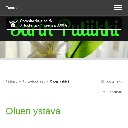
Tuotteet
Sarin Putiikki
Ostoskorin sisältö
0 tuotetta - Yhteensä 0.00 €
Tuotehaku
Päätaso
››
Poistotuotteet
››
Oluen ystävä
« Takaisin
Oluen ystävä