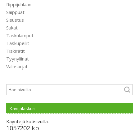
Rippijuhlaan
Saippuat
Sisustus
Sukat
Taskulamput
Taskupeilit
Tiskirätit
Tyynyliinat
Valosarjat
Kävijälaskuri
Käyntejä kotisivuilla:
1057202 kpl