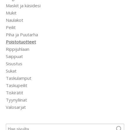
Maskit ja käsidesi
Mukit
Naulakot
Peilit
Piha ja Puutarha
Poistotuotteet
Rippijuhlaan
Saippuat
Sisustus
Sukat
Taskulamput
Taskupeilit
Tiskirätit
Tyynyliinat
Valosarjat