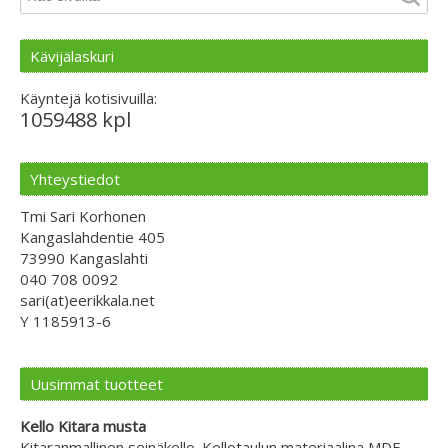
Kävijälaskuri
Käyntejä kotisivuilla:
1059488 kpl
Yhteystiedot
Tmi Sari Korhonen
Kangaslahdentie 405
73990 Kangaslahti
040 708 0092
sari(at)eerikkala.net
Y 1185913-6
Uusimmat tuotteet
Kello Kitara musta
Kitaranmallinen seinäkello. Kellotaulun materiaalina MDF-