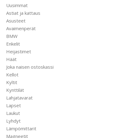
Uusimmat
Astiat ja kattaus
Asusteet
Avaimenperät
BMW
Enkelit
Heijastimet
Häät
Joka naisen ostoskassi
Kellot
Kyltit
Kynttilät
Lahjatavarat
Lapset
Laukut
Lyhdyt
Lämpömittarit
Magneetit