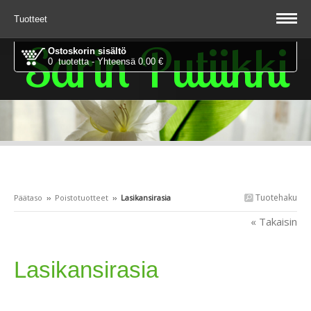
Tuotteet
Sarin Putiikki
Ostoskorin sisältö
0 tuotetta - Yhteensä 0.00 €
Tuotehaku
Päätaso
››
Poistotuotteet
››
Lasikansirasia
« Takaisin
Lasikansirasia