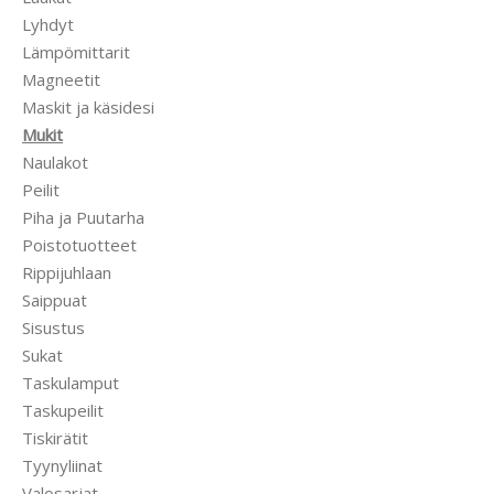
Lyhdyt
Lämpömittarit
Magneetit
Maskit ja käsidesi
Mukit
Naulakot
Peilit
Piha ja Puutarha
Poistotuotteet
Rippijuhlaan
Saippuat
Sisustus
Sukat
Taskulamput
Taskupeilit
Tiskirätit
Tyynyliinat
Valosarjat