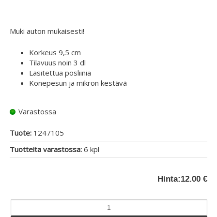
Muki auton mukaisesti!
Korkeus 9,5 cm
Tilavuus noin 3 dl
Lasitettua posliinia
Konepesun ja mikron kestävä
Varastossa
Tuote:
1247105
Tuotteita varastossa:
6 kpl
Hinta:
12.00 €