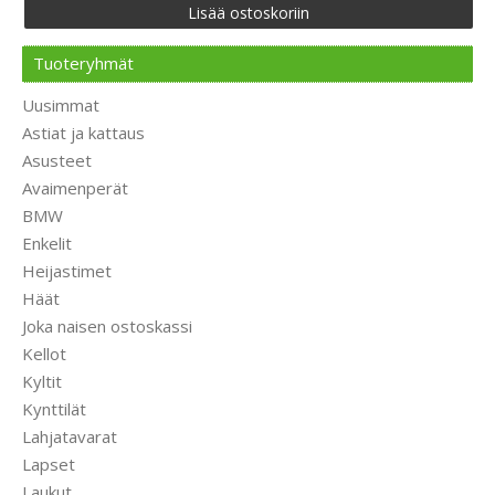
Tuoteryhmät
Uusimmat
Astiat ja kattaus
Asusteet
Avaimenperät
BMW
Enkelit
Heijastimet
Häät
Joka naisen ostoskassi
Kellot
Kyltit
Kynttilät
Lahjatavarat
Lapset
Laukut