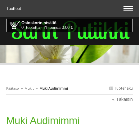
Tuotteet
Sarin Putiikki
Ostoskorin sisältö
0 tuotetta - Yhteensä 0.00 €
Tuotehaku
Päätaso
››
Mukit
››
Muki Audimimmi
« Takaisin
Muki Audimimmi