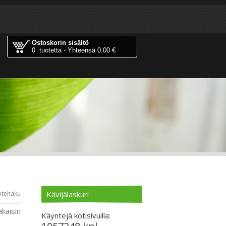
Ostoskorin sisältö
0 tuotetta - Yhteensä 0.00 €
Kävijälaskuri
tehaku
akaisin
Käyntejä kotisivuilla: