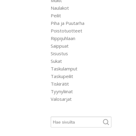
Mukit
Naulakot
Peilit
Piha ja Puutarha
Poistotuotteet
Rippijuhlaan
Saippuat
Sisustus
Sukat
Taskulamput
Taskupeilit
Tiskirätit
Tyynyliinat
Valosarjat