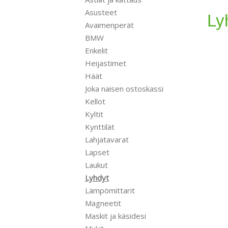
Asusteet
Ly
Avaimenperät
BMW
Enkelit
Heijastimet
Häät
Joka naisen ostoskassi
Kellot
Kyltit
Kynttilät
Lahjatavarat
Lapset
Laukut
Lyhdyt
Lämpömittarit
Magneetit
Maskit ja käsidesi