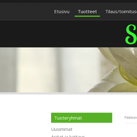
Etusivu
Tuotteet
Tilaus/toimitu
S
Tuoteryhmät
Päätaso
Uusimmat
Astiat ja kattaus