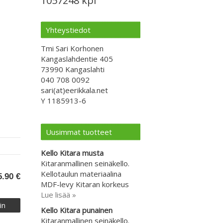
1057248 kpl
Yhteystiedot
Tmi Sari Korhonen
Kangaslahdentie 405
73990 Kangaslahti
040 708 0092
sari(at)eerikkala.net
Y 1185913-6
Uusimmat tuotteet
Kello Kitara musta
Kitaranmallinen seinäkello.
Kellotaulun materiaalina
5.90 €
MDF-levy Kitaran korkeus
Lue lisää »
Kello Kitara punainen
Kitaranmallinen seinäkello.