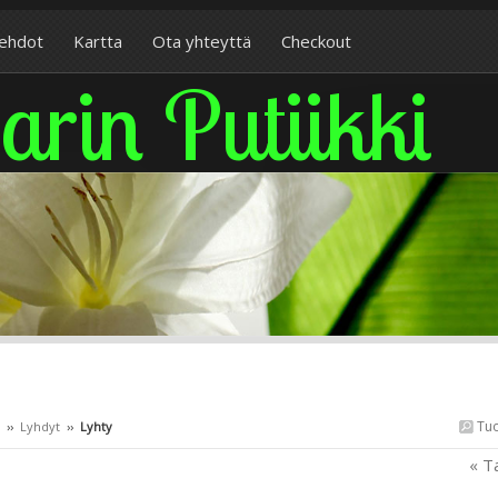
sehdot
Kartta
Ota yhteyttä
Checkout
arin Putiikki
Tuo
››
Lyhdyt
››
Lyhty
« T