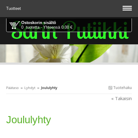
Tuotteet
Sarin Putiikki
Ostoskorin sisältö
0 tuotetta - Yhteensä 0.00 €
Tuotehaku
Päätaso
››
Lyhdyt
››
Joululyhty
« Takaisin
Joululyhty