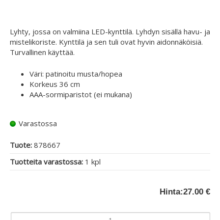
Lyhty, jossa on valmiina LED-kynttilä. Lyhdyn sisällä havu- ja
mistelikoriste. Kynttilä ja sen tuli ovat hyvin aidonnäköisiä.
Turvallinen käyttää.
Väri: patinoitu musta/hopea
Korkeus 36 cm
AAA-sormiparistot (ei mukana)
Varastossa
Tuote:
878667
Tuotteita varastossa:
1 kpl
Hinta:
27.00 €