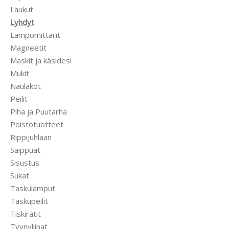
Laukut
Lyhdyt
Lämpömittarit
Magneetit
Maskit ja käsidesi
Mukit
Naulakot
Peilit
Piha ja Puutarha
Poistotuotteet
Rippijuhlaan
Saippuat
Sisustus
Sukat
Taskulamput
Taskupeilit
Tiskirätit
Tyynyliinat