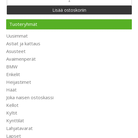
Tuoteryhmät
Uusimmat
Astiat ja kattaus
Asusteet
Avaimenperät
BMW
Enkelit
Heijastimet
Häät
Joka naisen ostoskassi
Kellot
Kyltit
Kynttilät
Lahjatavarat
Lapset