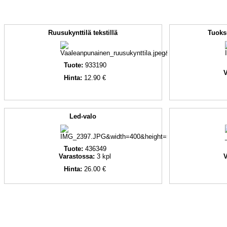
Ruusukynttilä tekstillä
Tuoksu
Tuote:
933190
V
Hinta:
12.90 €
Led-valo
Tuote:
436349
Varastossa:
3
kpl
V
Hinta:
26.00 €