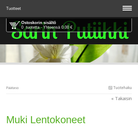
Tuotteet
Sarin Putiikki
Ostoskorin sisältö
0 tuotetta - Yhteensä 0.00 €
Tuotehaku
Päätaso
« Takaisin
Muki Lentokoneet