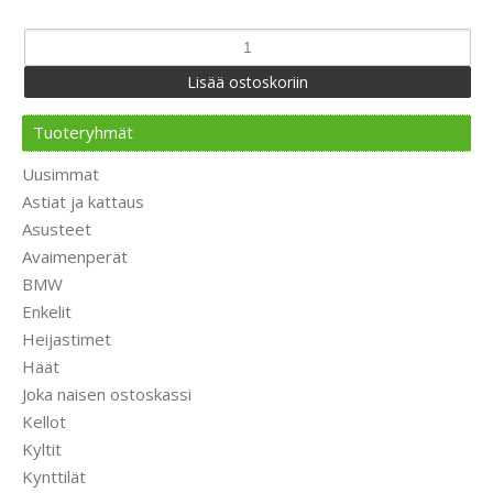
Tuoteryhmät
Uusimmat
Astiat ja kattaus
Asusteet
Avaimenperät
BMW
Enkelit
Heijastimet
Häät
Joka naisen ostoskassi
Kellot
Kyltit
Kynttilät