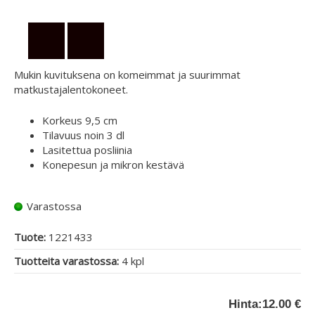
Mukin kuvituksena on komeimmat ja suurimmat
matkustajalentokoneet.
Korkeus 9,5 cm
Tilavuus noin 3 dl
Lasitettua posliinia
Konepesun ja mikron kestävä
Varastossa
Tuote:
1221433
Tuotteita varastossa:
4 kpl
Hinta:
12.00 €