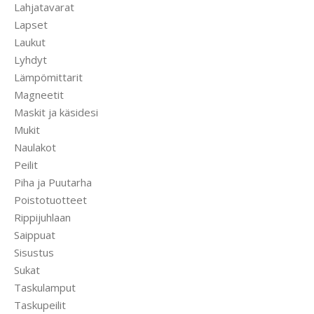
Lahjatavarat
Lapset
Laukut
Lyhdyt
Lämpömittarit
Magneetit
Maskit ja käsidesi
Mukit
Naulakot
Peilit
Piha ja Puutarha
Poistotuotteet
Rippijuhlaan
Saippuat
Sisustus
Sukat
Taskulamput
Taskupeilit