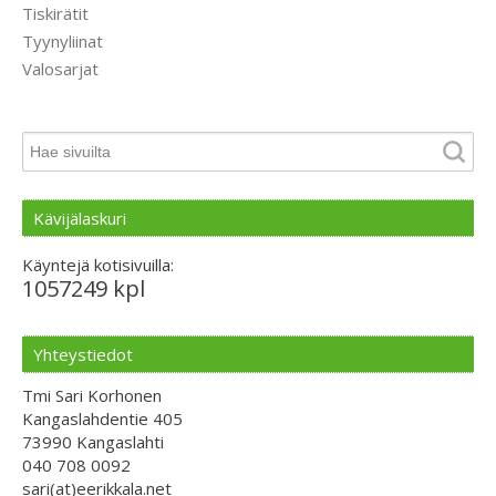
Tiskirätit
Tyynyliinat
Valosarjat
Kävijälaskuri
Käyntejä kotisivuilla:
1057249 kpl
Yhteystiedot
Tmi Sari Korhonen
Kangaslahdentie 405
73990 Kangaslahti
040 708 0092
sari(at)eerikkala.net