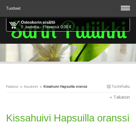
Tuotteet
Sarin Putiikki
Ostoskorin sisältö
0 tuotetta - Yhteensä 0.00 €
Tuotehaku
Päätaso
››
Asusteet
››
Kissahuivi Hapsuilla oranssi
« Takaisin
Kissahuivi Hapsuilla oranssi