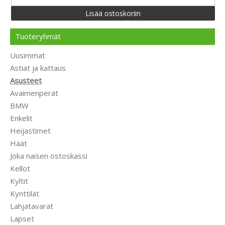
Tuoteryhmät
Uusimmat
Astiat ja kattaus
Asusteet
Avaimenperät
BMW
Enkelit
Heijastimet
Häät
Joka naisen ostoskassi
Kellot
Kyltit
Kynttilät
Lahjatavarat
Lapset