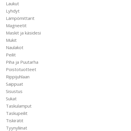
Laukut
Lyhdyt
Lämpömittarit
Magneetit
Maskit ja käsidesi
Mukit
Naulakot
Peilit
Piha ja Puutarha
Poistotuotteet
Rippijuhlaan
Saippuat
Sisustus
Sukat
Taskulamput
Taskupeilit
Tiskirätit
Tyynyliinat