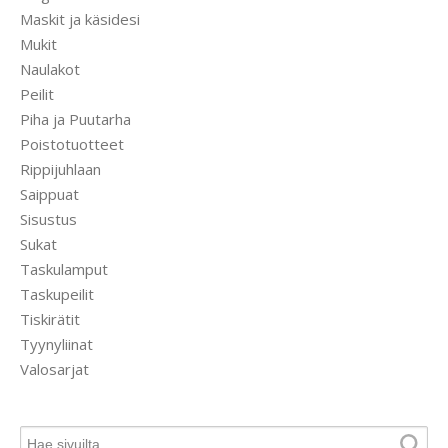
Maskit ja käsidesi
Mukit
Naulakot
Peilit
Piha ja Puutarha
Poistotuotteet
Rippijuhlaan
Saippuat
Sisustus
Sukat
Taskulamput
Taskupeilit
Tiskirätit
Tyynyliinat
Valosarjat