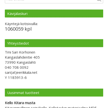
Kävijälaskuri
Käyntejä kotisivuilla:
1060059 kpl
Yhteystiedot
Tmi Sari Korhonen
Kangaslahdentie 405
73990 Kangaslahti
040 708 0092
sari(at)eerikkala.net
Y 1185913-6
Uusimmat tuotteet
Kello Kitara musta
Kitaranmallinen seinäkello. Kellotaulun materiaalina MDF-