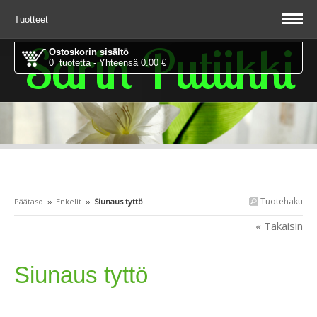
Tuotteet
Sarin Putiikki
Ostoskorin sisältö
0 tuotetta - Yhteensä 0.00 €
Tuotehaku
Päätaso
››
Enkelit
››
Siunaus tyttö
« Takaisin
Siunaus tyttö