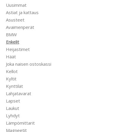
Uusimmat
Astiat ja kattaus
Asusteet
Avaimenperät
BMW
Enkelit
Heijastimet
Häät
Joka naisen ostoskassi
Kellot
Kyltit
Kynttilät
Lahjatavarat
Lapset
Laukut
Lyhdyt
Lämpömittarit
Magneetit