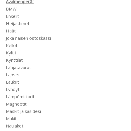
Avaimenperät
BMW
Enkelit
Heijastimet
Häät
Joka naisen ostoskassi
Kellot
Kyltit
Kynttilät
Lahjatavarat
Lapset
Laukut
Lyhdyt
Lämpömittarit
Magneetit
Maskit ja käsidesi
Mukit
Naulakot