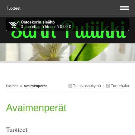
Tuotteet
Sarin Putiikki
Ostoskorin sisältö
0 tuotetta - Yhteensä 0.00 €
Tulostusnäkymä
Tuotehaku
Päätaso
››
Avaimenperät
Avaimenperät
Tuotteet