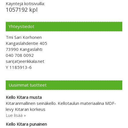
Käyntejä kotisivuilla:
1057192 kpl
Yhteystiedot
Tmi Sari Korhonen
Kangaslahdentie 405
73990 Kangaslahti
040 708 0092
sari(at)eerikkala.net
Y 1185913-6
Uusimmat tuotteet
Kello Kitara musta
Kitaranmallinen seinäkello. Kellotaulun materiaalina MDF-
levy Kitaran korkeus
Lue lisää »
Kello Kitara punainen