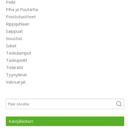
Peilit
Piha ja Puutarha
Poistotuotteet
Rippijuhlaan
Saippuat
Sisustus
Sukat
Taskulamput
Taskupeilit
Tiskirätit
Tyynyliinat
Valosarjat
Kävijälaskuri