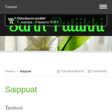
Tuotteet
Sarin Putiikki
Ostoskorin sisältö
0 tuotetta - Yhteensä 0.00 €
Tulostusnäkymä
Tuotehaku
Päätaso
››
Saippuat
Saippuat
Tuotteet