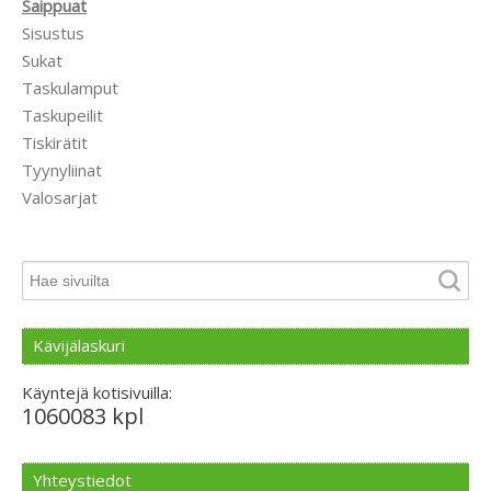
Saippuat
Sisustus
Sukat
Taskulamput
Taskupeilit
Tiskirätit
Tyynyliinat
Valosarjat
Kävijälaskuri
Käyntejä kotisivuilla:
1060083 kpl
Yhteystiedot