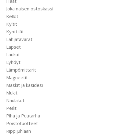
Häät
Joka naisen ostoskassi
Kellot
Kyltit
Kynttilät
Lahjatavarat
Lapset
Laukut
Lyhdyt
Lämpömittarit
Magneetit
Maskit ja käsidesi
Mukit
Naulakot
Peilit
Piha ja Puutarha
Poistotuotteet
Rippijuhlaan