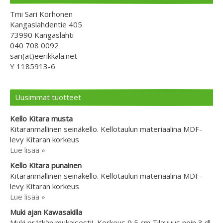
Tmi Sari Korhonen
Kangaslahdentie 405
73990 Kangaslahti
040 708 0092
sari(at)eerikkala.net
Y 1185913-6
Uusimmat tuotteet
Kello Kitara musta
Kitaranmallinen seinäkello. Kellotaulun materiaalina MDF-
levy Kitaran korkeus
Lue lisää »
Kello Kitara punainen
Kitaranmallinen seinäkello. Kellotaulun materiaalina MDF-
levy Kitaran korkeus
Lue lisää »
Muki ajan Kawasakilla
Muki prätkän mukaisesti! Korkeus 9,5 cm Tilavuus noin 3 dl