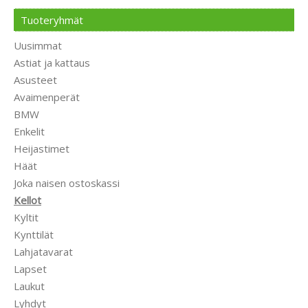
Tuoteryhmät
Uusimmat
Astiat ja kattaus
Asusteet
Avaimenperät
BMW
Enkelit
Heijastimet
Häät
Joka naisen ostoskassi
Kellot
Kyltit
Kynttilät
Lahjatavarat
Lapset
Laukut
Lyhdyt