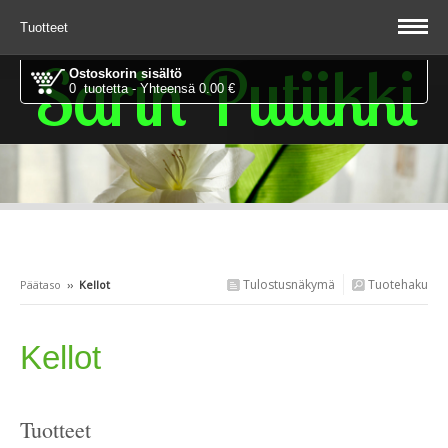
Tuotteet
Sarin Putiikki
Ostoskorin sisältö
0 tuotetta - Yhteensä 0.00 €
Tulostusnäkymä
Tuotehaku
Päätaso
››
Kellot
Kellot
Tuotteet