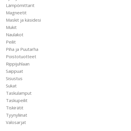
Lämpömittarit
Magneetit
Maskit ja käsidesi
Mukit
Naulakot
Peilit
Piha ja Puutarha
Poistotuotteet
Rippijuhlaan
Saippuat
Sisustus
Sukat
Taskulamput
Taskupeilit
Tiskirätit
Tyynyliinat
Valosarjat