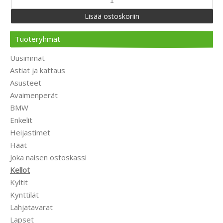
Tuoteryhmät
Uusimmat
Astiat ja kattaus
Asusteet
Avaimenperät
BMW
Enkelit
Heijastimet
Häät
Joka naisen ostoskassi
Kellot
Kyltit
Kynttilät
Lahjatavarat
Lapset