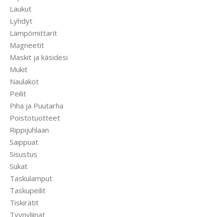
Laukut
Lyhdyt
Lämpömittarit
Magneetit
Maskit ja käsidesi
Mukit
Naulakot
Peilit
Piha ja Puutarha
Poistotuotteet
Rippijuhlaan
Saippuat
Sisustus
Sukat
Taskulamput
Taskupeilit
Tiskirätit
Tyynyliinat