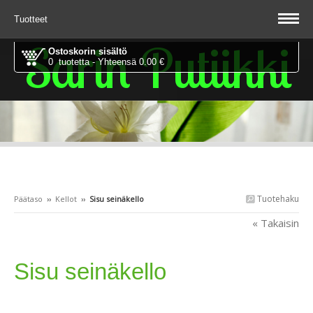
Tuotteet
Sarin Putiikki
Ostoskorin sisältö
0 tuotetta - Yhteensä 0.00 €
Tuotehaku
Päätaso
››
Kellot
››
Sisu seinäkello
« Takaisin
Sisu seinäkello