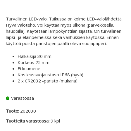
Turvallinen LED-valo. Tuikussa on kolme LED-valolähdettä.
Hyvä valoteho. Voi käyttää myös ulkona (parvekkeella,
haudoilla). Käytetään lämpökynttilän sijasta. On turvallinen
lapsi- ja eläinperheissä sekä vanhuksien käytössä. Ennen
käyttöä poista paristojen päällä oleva suojapaperi.
Halkaisija 30 mm
Korkeus 25 mm
Ei kuumene
Kosteussuojaustaso IP68 (hyvä)
2 x CR2032 -paristo (mukana)
Varastossa
Tuote:
202030
Tuotteita varastossa:
9 kpl