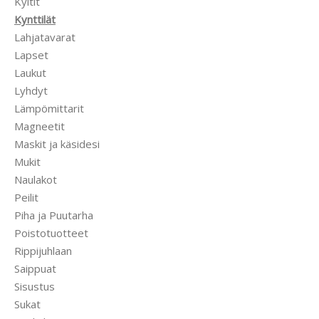
Kyltit
Kynttilät
Lahjatavarat
Lapset
Laukut
Lyhdyt
Lämpömittarit
Magneetit
Maskit ja käsidesi
Mukit
Naulakot
Peilit
Piha ja Puutarha
Poistotuotteet
Rippijuhlaan
Saippuat
Sisustus
Sukat