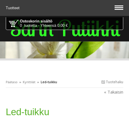
Tuotteet
Sarin Putiikki
Ostoskorin sisältö
0 tuotetta - Yhteensä 0.00 €
Tuotehaku
Päätaso
››
Kynttilät
››
Led-tuikku
« Takaisin
Led-tuikku